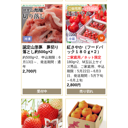
ご自宅用
バラ詰め
M
冷凍
冷蔵
認定山形豚 豚切り
紅さやか（フードパ
落とし約500g×2
ック１８０ｇ×２）
約500g×2、申込期限：6
ご家庭用／ネット限定
月13日～、発送期間：通
180g×2、M玉以上サイ
年
ズ秀品、ご家庭用、申込
2,700
期限：5月22日～6月3
円
日、発送期間：5月下旬
～6月上旬
2,800
円
受付中
売り切れ