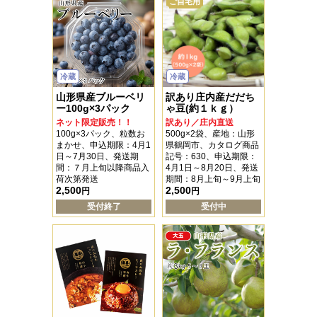
ご自宅用
冷蔵
冷蔵
山形県産ブルーベリ
訳あり庄内産だだち
ー100g×3パック
ゃ豆(約１ｋｇ）
ネット限定販売！！
訳あり／庄内直送
100g×3パック、粒数お
500g×2袋、産地：山形
まかせ、申込期限：4月1
県鶴岡市、カタログ商品
日～7月30日、発送期
記号：630、申込期限：
間：７月上旬以降商品入
4月1日～8月20日、発送
荷次第発送
期間：8月上旬～9月上旬
2,500
2,500
円
円
受付終了
受付中