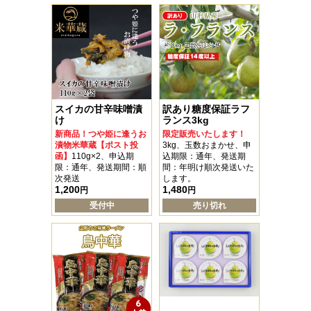
スイカの甘辛味噌漬
訳あり糖度保証ラフ
け
ランス3kg
新商品！つや姫に逢うお
限定販売いたします！
漬物米華蔵【ポスト投
3kg、玉数おまかせ、申
函】
110g×2、申込期
込期限：通年、発送期
限：通年、発送期間：順
間：年明け順次発送いた
次発送
します。
1,200
1,480
円
円
受付中
売り切れ