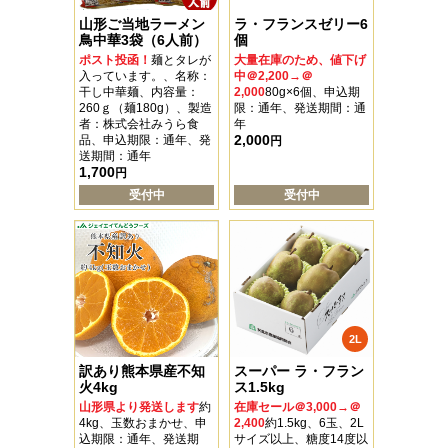
山形ご当地ラーメン
ラ・フランスゼリー6
鳥中華3袋（6人前）
個
ポスト投函！
麺とタレが
大量在庫のため、値下げ
入っています。、名称：
中＠2,200→＠
干し中華麺、内容量：
2,000
80g×6個、申込期
260ｇ（麺180g）、製造
限：通年、発送期間：通
者：株式会社みうら食
年
2,000
品、申込期限：通年、発
円
送期間：通年
1,700
円
受付中
受付中
2L
訳あり熊本県産不知
スーパー ラ・フラン
火4kg
ス1.5kg
山形県より発送します
約
在庫セール＠3,000→＠
4kg、玉数おまかせ、申
2,400
約1.5kg、6玉、2L
込期限：通年、発送期
サイズ以上、糖度14度以