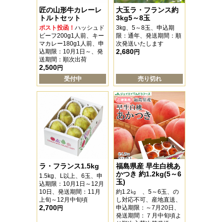
匠の山形牛カレーレ
大玉ラ・フランス約
トルトセット
3kg5～8玉
ポスト投函！
ハッシュド
3kg、5～8玉、申込期
ビーフ200g1人前、キー
限：通年、発送期間：順
マカレー180g1人前、申
次発送いたします
2,680
込期限：10月1日～、発
円
送期間：順次出荷
2,500
円
受付中
売り切れ
ラ・フランス1.5kg
福島県産 早生白桃あ
かつき 約1.2kg(5～6
1.5kg、L以上、6玉、申
玉)
込期限：10月1日～12月
10日、発送期間：11月
約1.2㎏ 、5～6玉、の
上旬～12月中旬頃
し対応不可、産地直送、
2,700
申込期限：～7月20日、
円
発送期間：７月中旬頃よ