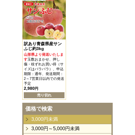
訳あり青森県産サン
ふじ約3kg
山形県より発送いたしま
す
玉数おまかせ、押し
傷・枝ずれお買い得（サ
イズはバラバラ）、申込
期限：通年、発送期間：
2～7営業日以内での発送
予定
2,980
円
売り切れ
価格で検索
3,000円未満
3,000円～5,000円未満