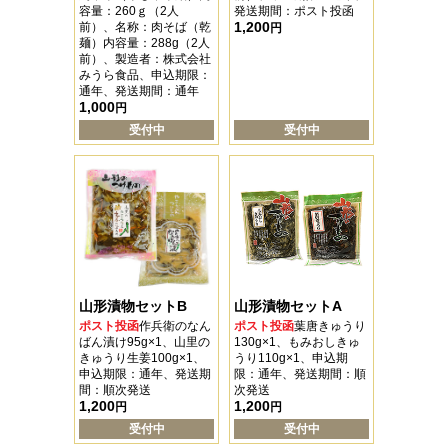
容量：260ｇ（2人
発送期間：ポスト投函
1,200
前）、名称：肉そば（乾
円
麺）内容量：288g（2人
前）、製造者：株式会社
みうら食品、申込期限：
通年、発送期間：通年
1,000
円
受付中
受付中
山形漬物セットB
山形漬物セットA
ポスト投函
作兵衛のなん
ポスト投函
葉唐きゅうり
ばん漬け95g×1、山里の
130g×1、もみおしきゅ
きゅうり生姜100g×1、
うり110g×1、申込期
申込期限：通年、発送期
限：通年、発送期間：順
間：順次発送
次発送
1,200
1,200
円
円
受付中
受付中