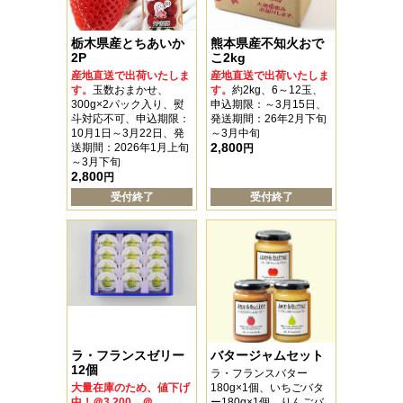
栃木県産とちあいか
熊本県産不知火おで
2P
こ2kg
産地直送で出荷いたしま
産地直送で出荷いたしま
す。
玉数おまかせ、
す。
約2kg、6～12玉、
300g×2パック入り、熨
申込期限：～3月15日、
斗対応不可、申込期限：
発送期間：26年2月下旬
10月1日～3月22日、発
～3月中旬
2,800
送期間：2026年1月上旬
円
～3月下旬
2,800
円
受付終了
受付終了
ラ・フランスゼリー
バタージャムセット
12個
ラ・フランスバター
大量在庫のため、値下げ
180g×1個、いちごバタ
中！＠3,200→＠
ー180g×1個、りんごバ