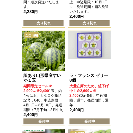
間：順次発送いたしま
上、申込期限：10月1日
す。
～、発送期間：順次発送
2,280
いたします。
円
2,400
円
売り切れ
売り切れ
ご自宅用
訳あり山形県産すい
ラ・フランス ゼリー
か１玉
8個
期間限定セール＠
大量在庫のため、値下げ
2,900→＠2,400
1玉、約
中！＠2,600→＠
4kg以上、カタログ商品
2,400
80g×8個、申込期
記号：640、申込期限：
限：通年、発送期間：通
4月1日～8月10日、発送
年
2,400
期間：7月下旬～8月中旬
円
2,400
円
受付中
受付中