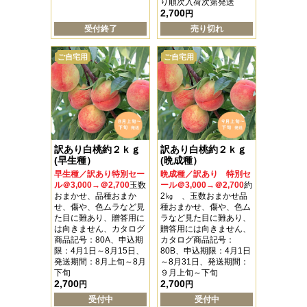
り順次入荷次第発送
2,700
円
受付終了
売り切れ
ご自宅用
ご自宅用
訳あり白桃約２ｋｇ
訳あり白桃約２ｋｇ
(早生種）
(晩成種）
早生種／訳あり特別セー
晩成種／訳あり 特別セ
ル＠3,000→＠2,700
玉数
ール＠3,000→＠2,700
約
おまかせ、品種おまか
2㎏ 、玉数おまかせ品
せ、傷や、色ムラなど見
種おまかせ、傷や、色ム
た目に難あり、贈答用に
ラなど見た目に難あり、
は向きません、カタログ
贈答用には向きません、
商品記号：80A、申込期
カタログ商品記号：
限：4月1日～8月15日、
80B、申込期限：4月1日
発送期間：8月上旬～8月
～8月31日、発送期間：
下旬
９月上旬～下旬
2,700
2,700
円
円
受付中
受付中