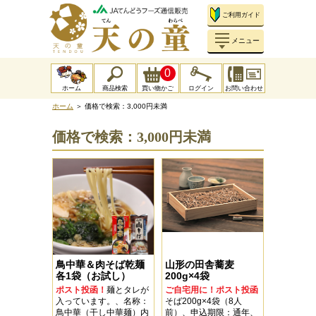
ご利用ガイド
メニュー
0
ホーム
商品検索
買い物かご
ログイン
お問い合わせ
ホーム
＞ 価格で検索：3,000円未満
価格で検索：3,000円未満
鳥中華＆肉そば乾麺
山形の田舎蕎麦
各1袋（お試し）
200g×4袋
ポスト投函！
麺とタレが
ご自宅用に！ポスト投函
入っています。、名称：
そば200g×4袋（8人
鳥中華（干し中華麺）内
前）、申込期限：通年、