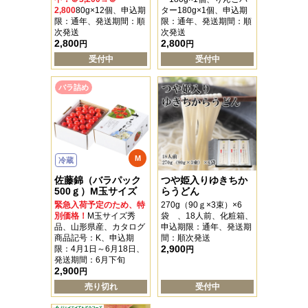
2,800
80g×12個、申込期
ター180g×1個、申込期
限：通年、発送期間：順
限：通年、発送期間：順
次発送
次発送
2,800
2,800
円
円
受付中
受付中
バラ詰め
M
冷蔵
佐藤錦（バラパック
つや姫入りゆきちか
500ｇ）M玉サイズ
らうどん
緊急入荷予定のため、特
270g（90ｇ×3束）×6
別価格！
M玉サイズ秀
袋 、18人前、化粧箱、
品、山形県産、カタログ
申込期限：通年、発送期
商品記号：K、申込期
間：順次発送
2,900
限：4月1日～6月18日、
円
発送期間：6月下旬
2,900
円
売り切れ
受付中