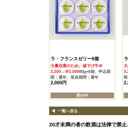
ラ・フランスゼリー6個
ラ
大量在庫のため、値下げ中＠
大
2,200→＠2,000
80g×6個、申込期
3
限：通年、発送期間：通年
限
2,000
円
2
受付中
一覧へ戻る
20才未満の者の飲酒は法律で禁