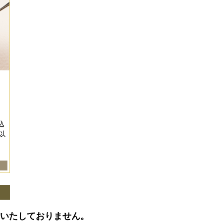
８
込
以
はいたしておりません。