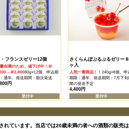
・フランスゼリー12個
さくらんぼぷるぷるゼリー
ヶ入
量在庫のため、値下げ中！＠
,200→＠2,800
80g×12個、申込期
人気一番商品！！
240g×8個、申
：通年、発送期間：順次発送
期限：通年、発送期間：7月下旬
,800
円
降の発送予定
4,400
円
受付中
受付中
止されています。当店では20歳未満の者への酒類の販売