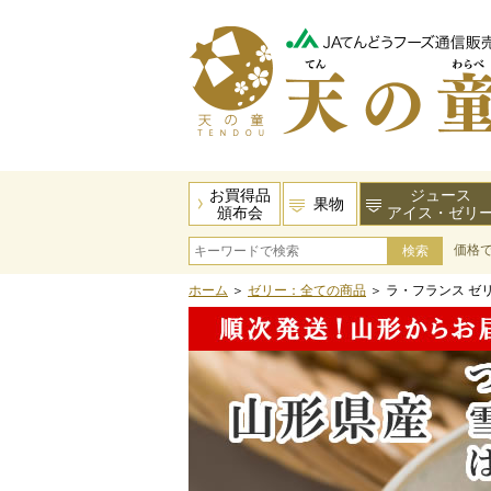
お買得品
ジュース
果物
頒布会
アイス・ゼリ
価格
ホーム
＞
ゼリー：全ての商品
＞ ラ・フランス ゼ