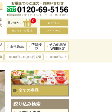
せ
、
季
0
買い物かご
ログイン
麦
かごの中を見る
マイページ
品
啓翁桜
その他果物
山形逸品
花
WEB限定
満
8,000円～10,000円未満
10,000円以上
全ての商品
絞り込み検索