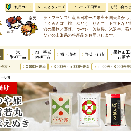
ご利用ガイド
JAてんどうフーズ
フルーツ王国天童
お問い合わ
ラ・フランス生産量日本一の果樹王国天童から
さくらんぼ、桃、ぶどう、りんご、トマトなど
節の果物と野菜、つや姫、啓翁桜、米沢牛、蕎
などの山形県の特産品をお届けします。
米
肉・芋煮
果物加工
麺・漬物
野菜・山菜
ー
米加工品
肉加工品
お菓子
で検索
3,000円未満
3,000円～5,000円未満
5,000円～8,000円未
リー8個