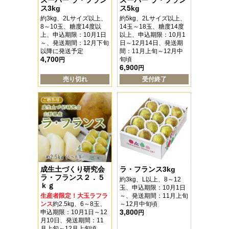
スーパー ラ・フラン
スーパー ラ・フラン
ス3kg
ス5kg
約3kg、2Lサイズ以上、
約5kg、2Lサイズ以上、
8～10玉、糖度14度以
14玉～18玉、糖度14度
上、申込期限：10月1日
以上、申込期限：10月1
～、発送期間：12月下旬
日～12月14日、発送期
以降に発送予定
間：11月上旬～12月中
4,700
旬頃
円
6,900
円
売り切れ
受付終了
成生土づくり研究会
ラ・フランス3kg
ラ・フランス２．５
約3kg、L以上、8～12
ｋｇ
玉、申込期限：10月1日
生産者限定！大玉ラフラ
～、発送期間：11月上旬
ンス
約2.5kg、6～8玉、
～12月中旬頃
3,800
申込期限：10月1日～12
円
月10日、発送期間：11
月上旬～12月上旬頃