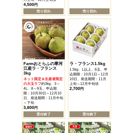
4,500
円
売り切れ
売り切れ
Farmおとらふの寒河
ラ・フランス1.5kg
江産ラ・フランス
1.5kg、L以上、6玉、申
3kg
込期限：10月1日～12月
ネット限定＆生産者限定
10日、発送期間：11月
の大玉ラフ
約3kg、3～
上旬～12月中旬頃
2,700
4L、8～9玉、申込期
円
限：10月30日～12月10
日、発送期間：11月中旬
～下旬
3,800
円
受付終了
受付終了