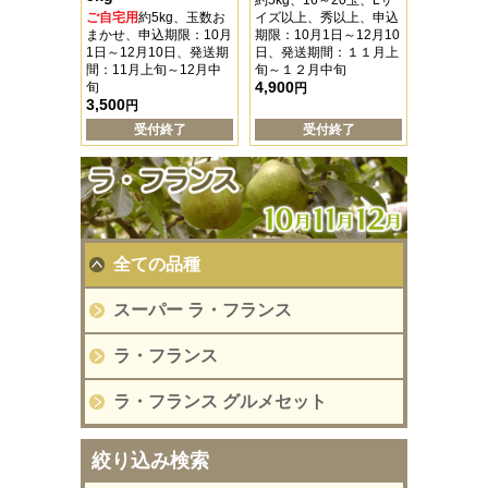
約5kg、16～20玉、Lサ
ご自宅用
約5kg、玉数お
イズ以上、秀以上、申込
まかせ、申込期限：10月
期限：10月1日～12月10
1日～12月10日、発送期
日、発送期間：１１月上
間：11月上旬～12月中
旬～１２月中旬
4,900
旬
円
3,500
円
受付終了
受付終了
全ての品種
スーパー ラ・フランス
ラ・フランス
ラ・フランス グルメセット
絞り込み検索