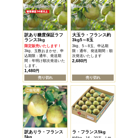
訳あり糖度保証ラフ
大玉ラ・フランス約
ランス3kg
3kg5～8玉
限定販売いたします！
3kg、5～8玉、申込期
3kg、玉数おまかせ、申
限：通年、発送期間：順
込期限：通年、発送期
次発送いたします
2,680
間：年明け順次発送いた
円
します。
1,480
円
売り切れ
売り切れ
ご自宅用
訳ありラ・フランス
ラ・フランス5kg
5kg