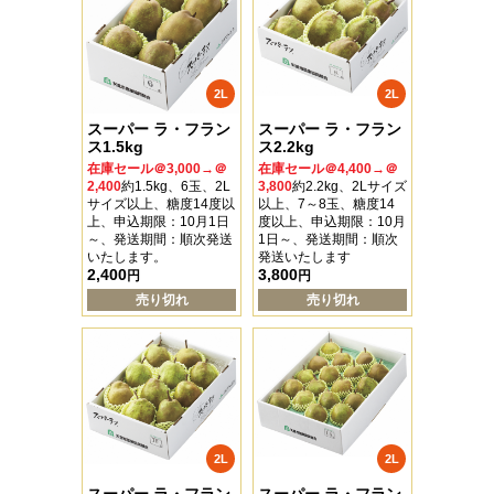
2L
2L
スーパー ラ・フラン
スーパー ラ・フラン
ス1.5kg
ス2.2kg
在庫セール＠3,000→＠
在庫セール＠4,400→＠
2,400
約1.5kg、6玉、2L
3,800
約2.2kg、2Lサイズ
サイズ以上、糖度14度以
以上、7～8玉、糖度14
上、申込期限：10月1日
度以上、申込期限：10月
～、発送期間：順次発送
1日～、発送期間：順次
いたします。
発送いたします
2,400
3,800
円
円
売り切れ
売り切れ
2L
2L