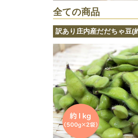
全ての商品
訳あり庄内産だだちゃ豆(