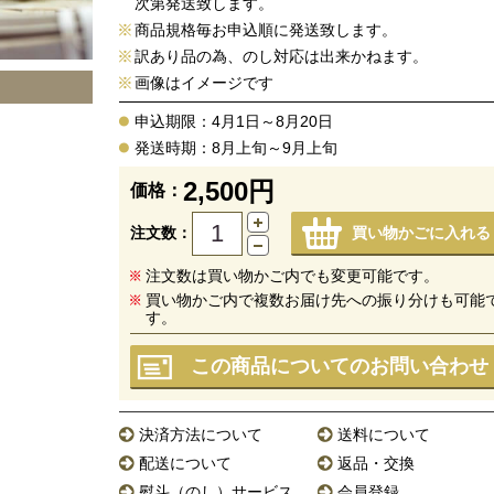
次第発送致します。
商品規格毎お申込順に発送致します。
訳あり品の為、のし対応は出来かねます。
画像はイメージです
申込期限：4月1日～8月20日
発送時期：8月上旬～9月上旬
2,500円
価格：
注文数：
買い物かごに入れる
注文数は買い物かご内でも変更可能です。
買い物かご内で複数お届け先への振り分けも可能
す。
この商品についてのお問い合わせ
決済方法について
送料について
配送について
返品・交換
熨斗（のし）サービス
会員登録