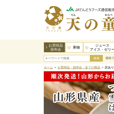
お買得品
ジュース
果物
頒布会
アイス・ゼリ
価格
ホーム
＞
お買得品・頒布会：全ての商品
＞ 訳あ