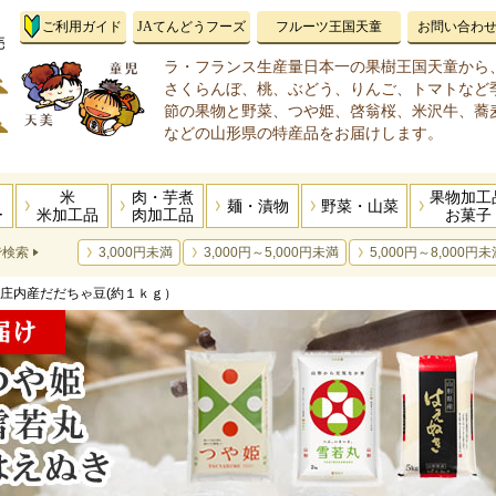
ご利用ガイド
JAてんどうフーズ
フルーツ王国天童
お問い合わ
ラ・フランス生産量日本一の果樹王国天童から
さくらんぼ、桃、ぶどう、りんご、トマトなど
節の果物と野菜、つや姫、啓翁桜、米沢牛、蕎
などの山形県の特産品をお届けします。
米
肉・芋煮
果物加工
麺・漬物
野菜・山菜
ー
米加工品
肉加工品
お菓子
で検索
3,000円未満
3,000円～5,000円未満
5,000円～8,000円未
り庄内産だだちゃ豆(約１ｋｇ）