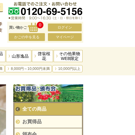
せ
、
季
0
買い物かご
ログイン
麦
かごの中を見る
マイページ
品
啓翁桜
その他果物
山形逸品
花
WEB限定
満
8,000円～10,000円未満
10,000円以上
全ての商品
お買得品
頒布会