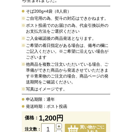
ら生まれました。
そば200g×4袋（8人前）
ご自宅用の為、熨斗の対応はできかねます。
ポスト投函でのお届けの為、代金引換以外の
お支払方法をご選択ください
ご入金確認後の商品発送となります。
ご希望の着日指定がある場合は、備考の欄に
ご記入ください。※ご希望に沿えない場合が
ございます
他商品を複数ご注文いただいている場合、ご
準備ができた商品から発送させていただきま
す※青果物のご注文の場合、商品ページの発
送期間をご確認ください。
写真はイメージです。
申込期限：通年
発送時期：ポスト投函
1,200円
価格：
買い物かごに
注文数：
入れる