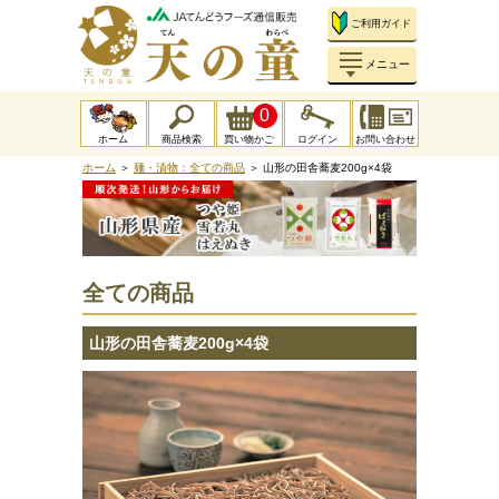
ご利用ガイド
メニュー
0
ホーム
商品検索
買い物かご
ログイン
お問い合わせ
ホーム
＞
麺・漬物：全ての商品
＞ 山形の田舎蕎麦200g×4袋
全ての商品
山形の田舎蕎麦200g×4袋