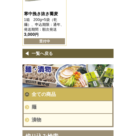
寒中挽き抜き蕎麦
1箱 200g×5袋（乾
麺）、申込期限：通年、
発送期間：順次発送
3,000
円
受付中
一覧へ戻る
全ての商品
麺
漬物