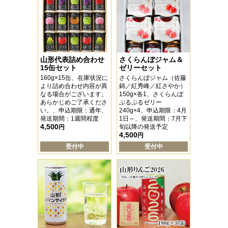
山形代表詰め合わせ
さくらんぼジャム＆
15缶セット
ゼリーセット
160g×15缶、在庫状況に
さくらんぼジャム（佐藤
より詰め合わせ内容が異
錦／紅秀峰／紅さやか）
なる場合がございます。
150g×各1、さくらんぼ
あらかじめご了承くださ
ぷるぷるゼリー
い。、申込期限：通年、
240g×4、申込期限：4月
発送期間：1週間程度
1日～、発送期間：7月下
4,500
旬以降の発送予定
円
4,500
円
受付中
受付中