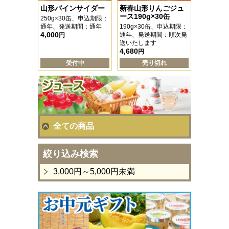
山形パインサイダー
新春山形りんごジュ
ース190g×30缶
250g×30缶、申込期限：
通年、発送期間：通年
190g×30缶、申込期限：
4,000
通年、発送期間：順次発
円
送いたします
4,680
円
受付中
売り切れ
全ての商品
絞り込み検索
3,000円～5,000円未満