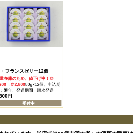
・フランスゼリー12個
量在庫のため、値下げ中！＠
,200→＠2,800
80g×12個、申込期
：通年、発送期間：順次発送
,800
円
受付中