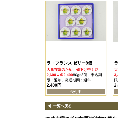
ラ・フランス ゼリー8個
ラ
大量在庫のため、値下げ中！＠
大
2,600→＠2,400
80g×8個、申込期
3
限：通年、発送期間：通年
限
2,400
円
2
受付中
一覧へ戻る