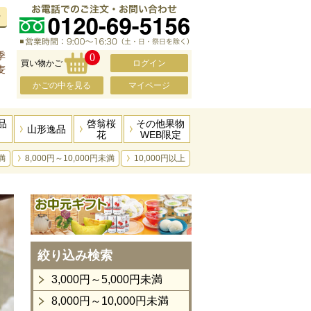
せ
、
季
0
買い物かご
ログイン
麦
かごの中を見る
マイページ
品
啓翁桜
その他果物
山形逸品
花
WEB限定
満
8,000円～10,000円未満
10,000円以上
絞り込み検索
3,000円～5,000円未満
8,000円～10,000円未満