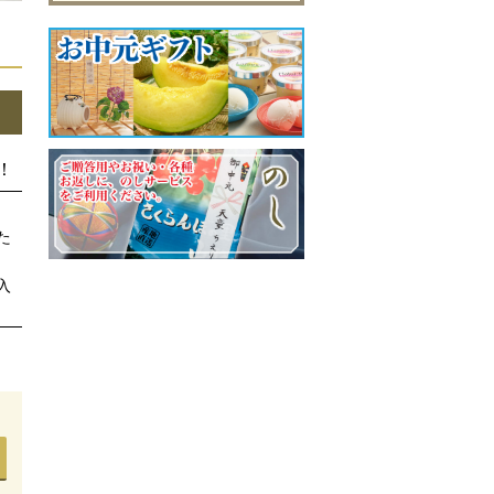
！
た
入