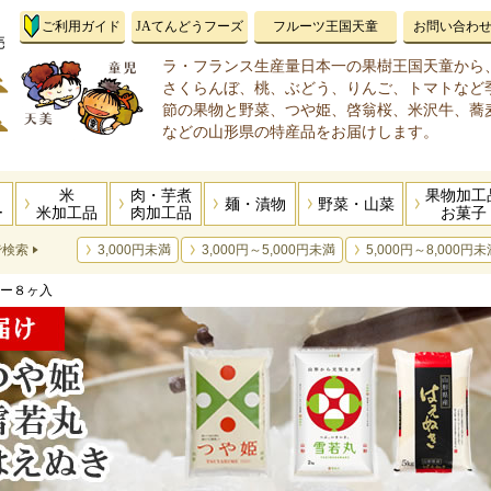
ご利用ガイド
JAてんどうフーズ
フルーツ王国天童
お問い合わ
ラ・フランス生産量日本一の果樹王国天童から
さくらんぼ、桃、ぶどう、りんご、トマトなど
節の果物と野菜、つや姫、啓翁桜、米沢牛、蕎
などの山形県の特産品をお届けします。
米
肉・芋煮
果物加工
麺・漬物
野菜・山菜
ー
米加工品
肉加工品
お菓子
で検索
3,000円未満
3,000円～5,000円未満
5,000円～8,000円未
リー８ヶ入