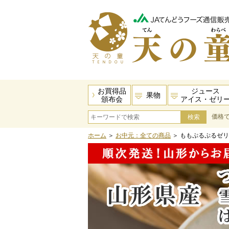
お買得品
ジュース
果物
頒布会
アイス・ゼリ
価格
ホーム
＞
お中元：全ての商品
＞ ももぷるぷるゼ