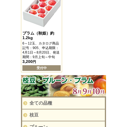
プラム（秋姫）約
1.2kg
6～12玉、カタログ商品
記号：905、申込期限：
4月1日～8月20日、発送
期間：9月上旬～中旬
3,200
円
受付中
全ての品種
枝豆
プルーン