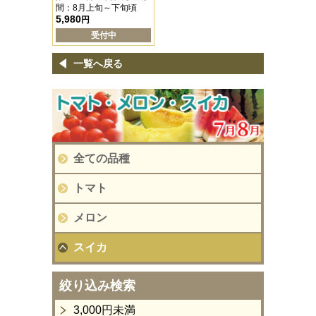
間：8月上旬～下旬頃
5,980
円
受付中
一覧へ戻る
全ての品種
トマト
メロン
スイカ
絞り込み検索
3,000円未満