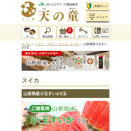
ご利用ガイド
メニュー
0
ホーム
商品検索
買い物かご
ログイン
お問い合わせ
ホーム
＞
トマト・メロン・スイカ：スイカ
＞ 山形県産小玉すい
か2玉
スイカ
山形県産小玉すいか2玉