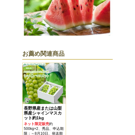
お薦め関連商品
長野県産または山梨
県産シャインマスカ
ット約1kg
ネット限定販売
約
500kg×2、秀品、申込期
限：～8月10日、発送期