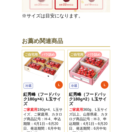
※サイズは目安になります。
お薦め関連商品
ご自宅用
バラ詰め
ご自宅用
バラ詰め
L
L
冷蔵
冷蔵
紅秀峰（フードパッ
紅秀峰（フードパッ
ク180g×4）L玉サイ
ク180g×2）L玉サイ
ズ
ズ
ご家庭用
180g×4、L玉サ
ご家庭用
360g、L玉サイ
イズ、ご家庭用、カタロ
ズ以上、山形県産、カタ
グ商品記号：H-4、申込
ログ商品記号：H-3、申
期限：4月1日～6月20
込期限：4月1日～6月20
日、発送期間：6月中旬
日、発送期間：6月中旬