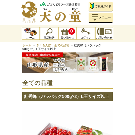
ご利用ガイド
メニュー
0
ホーム
商品検索
買い物かご
ログイン
お問い合わせ
ホーム
＞
さくらんぼ：全ての品種
＞ 紅秀峰（バラパック
500g×2）L玉サイズ以上
全ての品種
紅秀峰（バラパック500g×2）L玉サイズ以上