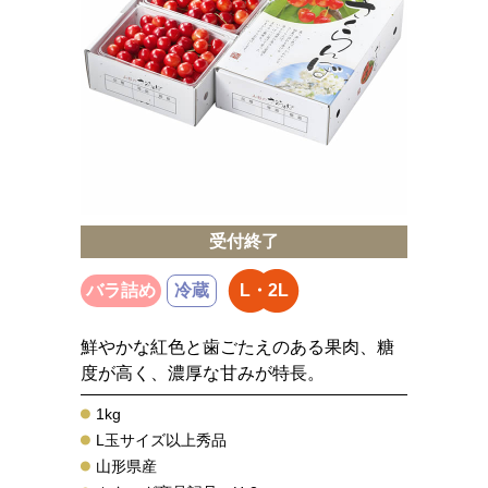
受付終了
バラ詰め
冷蔵
L・2L
鮮やかな紅色と歯ごたえのある果肉、糖
度が高く、濃厚な甘みが特長。
1kg
L玉サイズ以上秀品
山形県産