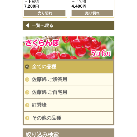
～下旬頃
～下旬頃
7,200
4,400
円
円
売り切れ
売り切れ
一覧へ戻る
全ての品種
佐藤錦 ご贈答用
佐藤錦 ご自宅用
紅秀峰
その他の品種
絞り込み検索